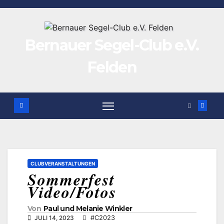
Zum
Inhalt
springen
Bernauer Segel-Club e.V.
Felden
CLUBVERANSTALTUNGEN
Sommerfest
Video/Fotos
Von
Paul und Melanie Winkler
JULI 14, 2023
#C2023