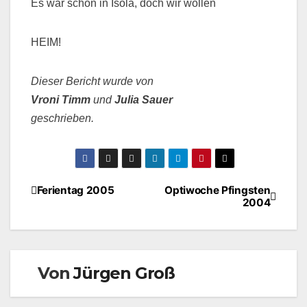
Es war schön in Isola, doch wir wollen
HEIM!
Dieser Bericht wurde von
Vroni Timm
und
Julia Sauer
geschrieben.
Beitragsnavigation
Ferientag 2005
Optiwoche Pfingsten
2004
Von
Jürgen Groß